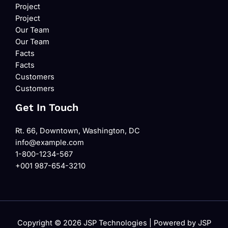
Project
Project
Our Team
Our Team
Facts
Facts
Customers
Customers
Get In Touch
Rt. 66, Downtown, Washington, DC
info@example.com
1-800-1234-567
+001 987-654-3210
Copyright © 2026 JSP Technologies | Powered by JSP