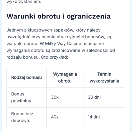
wykorzystaniem.
Warunki obrotu i ograniczenia
Jednym z kluczowych aspektów, który należy
uwzględnić przy ocenie atrakcyjności bonusów, są
warunki obrotu. W Milky Way Casino minimalne
wymagania obrotu są zróżnicowane w zależności od
rodzaju bonusu. Oto przykład:
Wymagania
Termin
Rodzaj bonusu
obrotu
wykorzystania
Bonus
30x
30 dni
powitalny
Bonus bez
40x
14 dni
depozytu