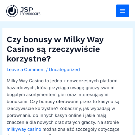
Skip
Post
MAI
to
navigation
MEN
content
Czy bonusy w Milky Way
Casino są rzeczywiście
korzystne?
Leave a Comment
/
Uncategorized
Milky Way Casino to jedna z nowoczesnych platform
hazardowych, która przyciąga uwagę graczy swoim
bogatym asortymentem gier oraz interesującymi
bonusami. Czy bonusy oferowane przez to kasyno są
rzeczywiście korzystne? Zobaczmy, jak wypadają w
porównaniu do innych kasyn online i jakie mają
znaczenie dla nowych oraz stałych graczy. Na stronie
milkyway casino
można znaleźć szczegóły dotyczące