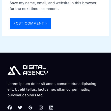
Save my name, email, and website in this browser
for the next time I comment.
Lorem ipsum dolor sit amet, consectetur adipiscing
elit. Ut elit tellus, luctus nec ullamcorper mattis,
pulvinar dapibus leo.