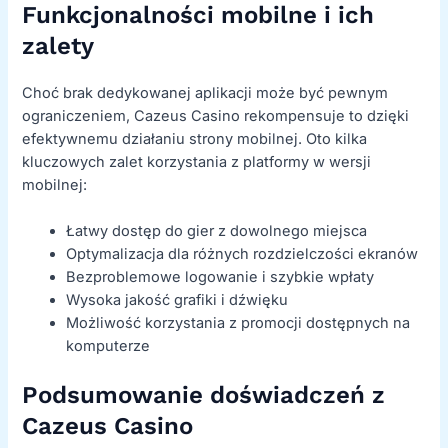
Funkcjonalności mobilne i ich
zalety
Choć brak dedykowanej aplikacji może być pewnym
ograniczeniem, Cazeus Casino rekompensuje to dzięki
efektywnemu działaniu strony mobilnej. Oto kilka
kluczowych zalet korzystania z platformy w wersji
mobilnej:
Łatwy dostęp do gier z dowolnego miejsca
Optymalizacja dla różnych rozdzielczości ekranów
Bezproblemowe logowanie i szybkie wpłaty
Wysoka jakość grafiki i dźwięku
Możliwość korzystania z promocji dostępnych na
komputerze
Podsumowanie doświadczeń z
Cazeus Casino