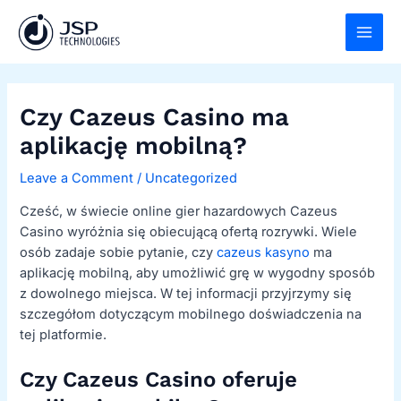
Skip
Post
MAI
to
navigation
MEN
content
Czy Cazeus Casino ma
aplikację mobilną?
Leave a Comment
/
Uncategorized
Cześć, w świecie online gier hazardowych Cazeus
Casino wyróżnia się obiecującą ofertą rozrywki. Wiele
osób zadaje sobie pytanie, czy
cazeus kasyno
ma
aplikację mobilną, aby umożliwić grę w wygodny sposób
z dowolnego miejsca. W tej informacji przyjrzymy się
szczegółom dotyczącym mobilnego doświadczenia na
tej platformie.
Czy Cazeus Casino oferuje