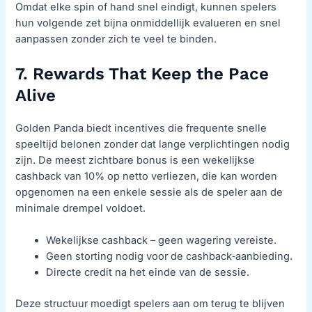
Omdat elke spin of hand snel eindigt, kunnen spelers
hun volgende zet bijna onmiddellijk evalueren en snel
aanpassen zonder zich te veel te binden.
7. Rewards That Keep the Pace
Alive
Golden Panda biedt incentives die frequente snelle
speeltijd belonen zonder dat lange verplichtingen nodig
zijn. De meest zichtbare bonus is een wekelijkse
cashback van 10% op netto verliezen, die kan worden
opgenomen na een enkele sessie als de speler aan de
minimale drempel voldoet.
Wekelijkse cashback – geen wagering vereiste.
Geen storting nodig voor de cashback‑aanbieding.
Directe credit na het einde van de sessie.
Deze structuur moedigt spelers aan om terug te blijven