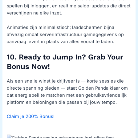
spellen bij inloggen, en realtime saldo-updates die direct
verschijnen na elke inzet.
Animaties zijn minimalistisch; laadschermen bijna
afwezig omdat serverinfrastructuur gamegegevens op
aanvraag levert in plaats van alles vooraf te laden.
10. Ready to Jump In? Grab Your
Bonus Now!
Als een snelle winst je drijfveer is — korte sessies die
directe spanning bieden — staat Golden Panda klaar om
dat energiepeil te matchen met een gebruiksvriendelijk
platform en beloningen die passen bij jouw tempo.
Claim je 200% Bonus!