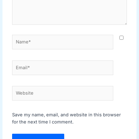
Name*
Email*
Website
Save my name, email, and website in this browser
for the next time I comment.