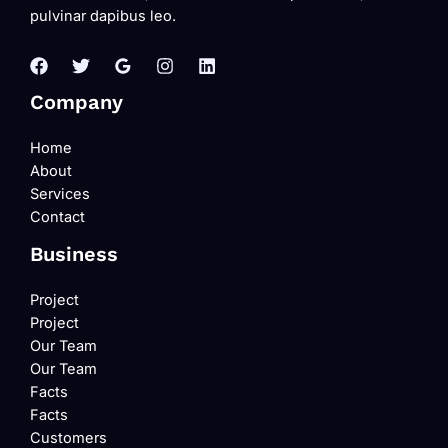
pulvinar dapibus leo.
Company
Home
About
Services
Contact
Business
Project
Project
Our Team
Our Team
Facts
Facts
Customers