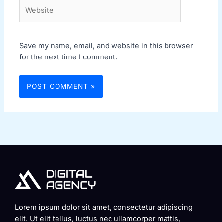
Website
Save my name, email, and website in this browser
for the next time I comment.
Lorem ipsum dolor sit amet, consectetur adipiscing
elit. Ut elit tellus, luctus nec ullamcorper mattis,