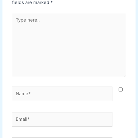
fields are marked
*
Type
here..
Name*
Email*