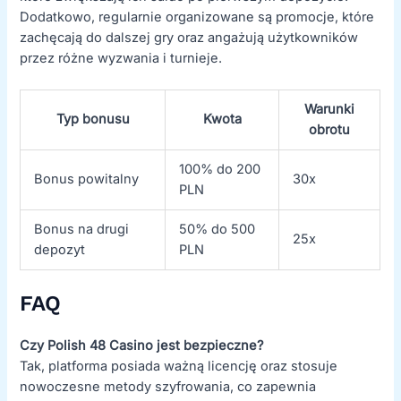
Dodatkowo, regularnie organizowane są promocje, które
zachęcają do dalszej gry oraz angażują użytkowników
przez różne wyzwania i turnieje.
Warunki
Typ bonusu
Kwota
obrotu
100% do 200
Bonus powitalny
30x
PLN
Bonus na drugi
50% do 500
25x
depozyt
PLN
FAQ
Czy Polish 48 Casino jest bezpieczne?
Tak, platforma posiada ważną licencję oraz stosuje
nowoczesne metody szyfrowania, co zapewnia