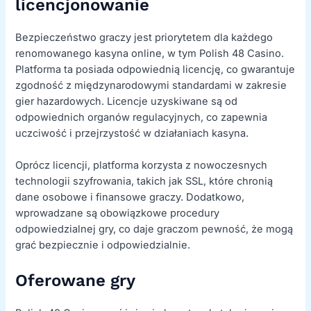
licencjonowanie
Bezpieczeństwo graczy jest priorytetem dla każdego
renomowanego kasyna online, w tym Polish 48 Casino.
Platforma ta posiada odpowiednią licencję, co gwarantuje
zgodność z międzynarodowymi standardami w zakresie
gier hazardowych. Licencje uzyskiwane są od
odpowiednich organów regulacyjnych, co zapewnia
uczciwość i przejrzystość w działaniach kasyna.
Oprócz licencji, platforma korzysta z nowoczesnych
technologii szyfrowania, takich jak SSL, które chronią
dane osobowe i finansowe graczy. Dodatkowo,
wprowadzane są obowiązkowe procedury
odpowiedzialnej gry, co daje graczom pewność, że mogą
grać bezpiecznie i odpowiedzialnie.
Oferowane gry