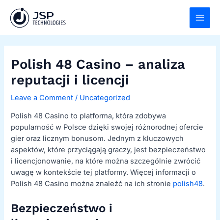
Skip
Post
MAI
to
navigation
MEN
content
Polish 48 Casino – analiza
reputacji i licencji
Leave a Comment
/
Uncategorized
Polish 48 Casino to platforma, która zdobywa
popularność w Polsce dzięki swojej różnorodnej ofercie
gier oraz licznym bonusom. Jednym z kluczowych
aspektów, które przyciągają graczy, jest bezpieczeństwo
i licencjonowanie, na które można szczególnie zwrócić
uwagę w kontekście tej platformy. Więcej informacji o
Polish 48 Casino można znaleźć na ich stronie
polish48
.
Bezpieczeństwo i