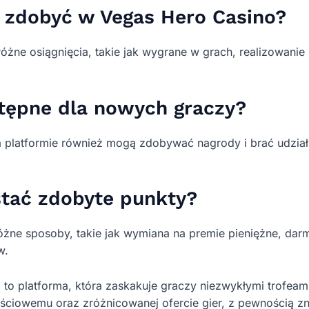
 zdobyć w Vegas Hero Casino?
żne osiągnięcia, takie jak wygrane w grach, realizowanie 
tępne dla nowych graczy?
na platformie również mogą zdobywać nagrody i brać udzia
tać zdobyte punkty?
żne sposoby, takie jak wymiana na premie pieniężne, dar
w.
o platforma, która zaskakuje graczy niezwykłymi trofeami
ciowemu oraz zróżnicowanej ofercie gier, z pewnością zn