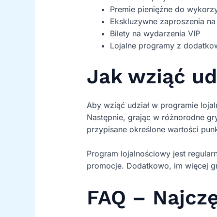
Premie pieniężne do wykorzy
Ekskluzywne zaproszenia na 
Bilety na wydarzenia VIP
Lojalne programy z dodatko
Jak wziąć ud
Aby wziąć udział w programie loja
Następnie, grając w różnorodne g
przypisane określone wartości pun
Program lojalnościowy jest regula
promocje. Dodatkowo, im więcej gr
FAQ – Najczę