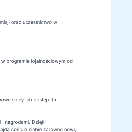
misji oraz uczestnictwo w
ł w programie lojalnościowym od
mowe spiny lub dostęp do
 i nagrodami. Dzięki
ajdą coś dla siebie zarówno nowi,