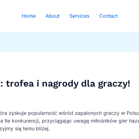
Home
About
Services
Contact
 trofea i nagrody dla graczy!
óra zyskuje popularność wśród zapalonych graczy w Polsce
a tle konkurencji, przyciągając uwagę miłośników gier ha
yjmy się temu bliżej.