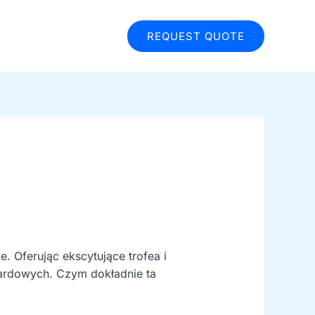
REQUEST QUOTE
. Oferując ekscytujące trofea i
zardowych. Czym dokładnie ta