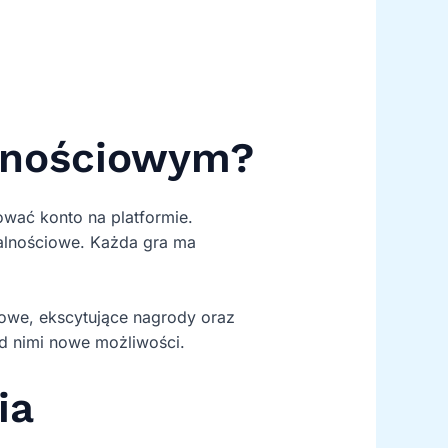
alnościowym?
ować konto na platformie.
alnościowe. Każda gra ma
nowe, ekscytujące nagrody oraz
ed nimi nowe możliwości.
ia