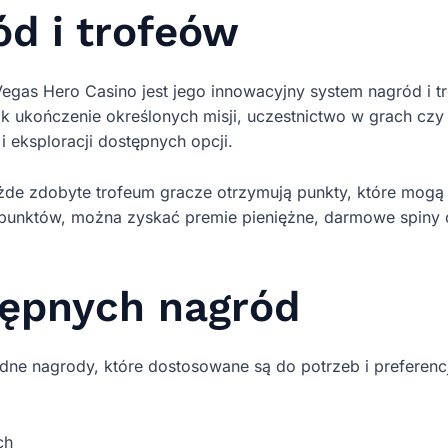
d i trofeów
gas Hero Casino jest jego innowacyjny system nagród i 
 jak ukończenie określonych misji, uczestnictwo w grach cz
i eksploracji dostępnych opcji.
de zdobyte trofeum gracze otrzymują punkty, które mogą 
 punktów, można zyskać premie pieniężne, darmowe spiny
tępnych nagród
ne nagrody, które dostosowane są do potrzeb i preferencj
ch