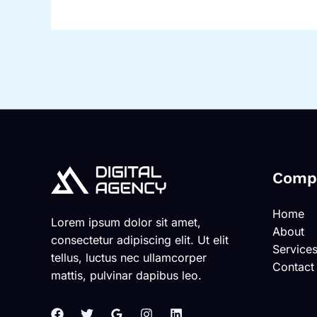
Comp
Home
Lorem ipsum dolor sit amet,
About
consectetur adipiscing elit. Ut elit
Service
tellus, luctus nec ullamcorper
Contact
mattis, pulvinar dapibus leo.