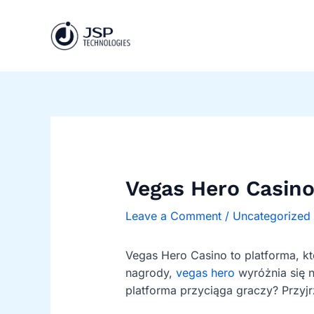
Skip
Post
to
navigation
content
Vegas Hero Casino:
Leave a Comment
/
Uncategorized
Vegas Hero Casino to platforma, kt
nagrody,
vegas hero
wyróżnia się n
platforma przyciąga graczy? Przyjrz